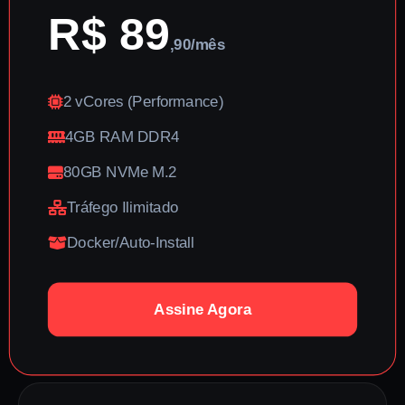
R$ 89
,90/mês
2 vCores (Performance)
4GB RAM DDR4
80GB NVMe M.2
Tráfego Ilimitado
Docker/Auto-Install
Assine Agora