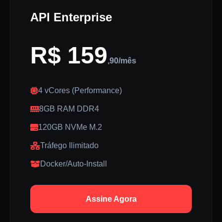
API Enterprise
R$ 159
,90/mês
4 vCores (Performance)
8GB RAM DDR4
120GB NVMe M.2
Tráfego Ilimitado
Docker/Auto-Install
Assine Agora