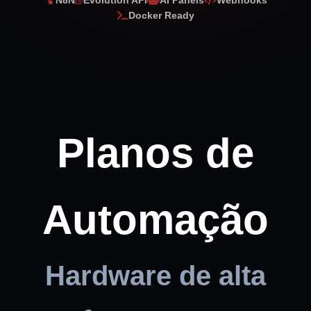
N8N
Evolution API
AI Panels
Webhooks
Docker Ready
Planos de
Automação
Hardware de alta