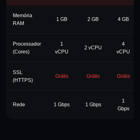
Memória
1 GB
2 GB
4 GB
RAM
Processador
1
4
2 vCPU
(Cores)
vCPU
vCPU
SSL
Grátis
Grátis
Grátis
(HTTPS)
1
Rede
1 Gbps
1 Gbps
Gbps